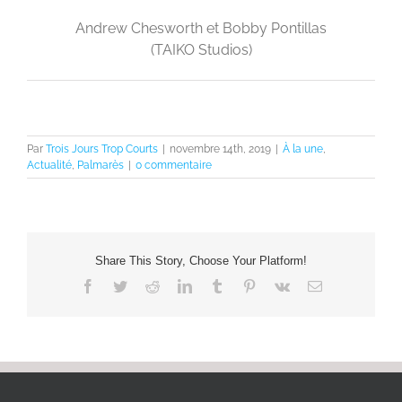
Andrew Chesworth et Bobby Pontillas
(TAIKO Studios)
Par
Trois Jours Trop Courts
|
novembre 14th, 2019
|
À la une
,
Actualité
,
Palmarès
|
0 commentaire
Share This Story, Choose Your Platform!
Facebook
Twitter
Reddit
LinkedIn
Tumblr
Pinterest
Vk
Email