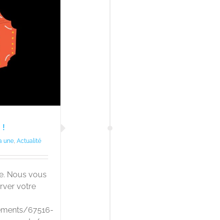
!
a une
,
Actualité
rte. Nous vous
ver votre
nements/67516-