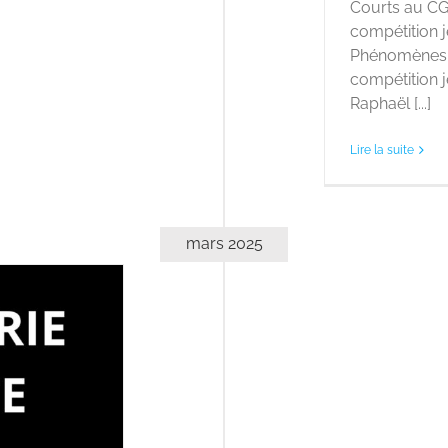
Courts au CG
compétition j
Phénomènes 
compétition 
Raphaël [...]
Lire la suite
mars 2025