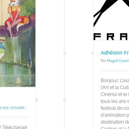
Adhésion F
Par
Magali Coursi
Bonjour, L'a
l'Art et la Cu
Cinéma et le
tous les ans 
festival de 
la une
,
Actualité
d'animation p
destination d
! Télécharger
Castres et à Alb