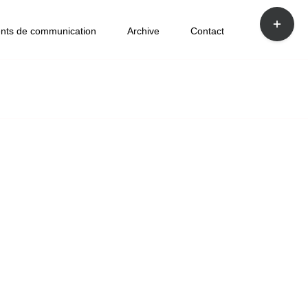
Bascule
de
nts de communication
Archive
Contact
la
zone
de
la
barre
coulissan