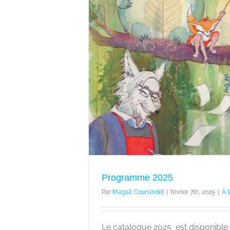
2025
alité
Programme 2025
Par
Magali Coursindel
|
février 7th, 2025
|
À 
Le catalogue 2025 est disponible 