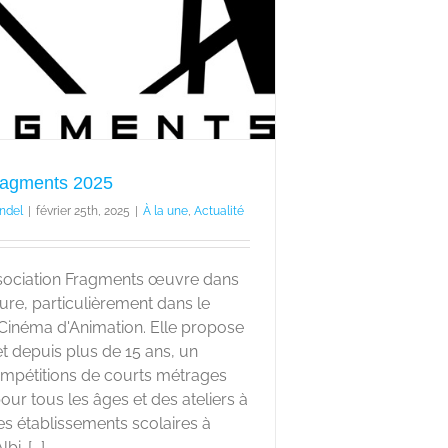
ragments 2025
ndel
|
février 25th, 2025
|
À la une
,
Actualité
ssociation Fragments œuvre dans
lture, particulièrement dans le
 Cinéma d'Animation. Elle propose
et depuis plus de 15 ans, un
compétitions de courts métrages
our tous les âges et des ateliers à
es établissements scolaires à
i. [...]