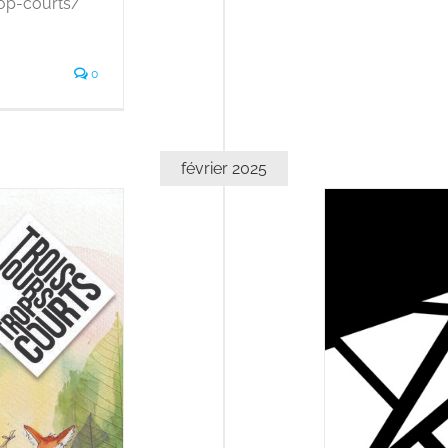
trop-courts/
0
février 2025
Adhésion Fragments 2025
À la une
Actualité