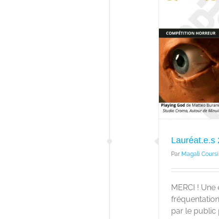
Lauréat.e.s 2025
À la une
Actualité
Lauréat.e.s
Par
Magali Coursi
MERCI ! Une 
fréquentation
par le public