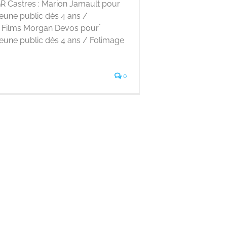
R Castres : Marion Jamault pour
eune public dès 4 ans /
Films Morgan Devos pour ́
jeune public dès 4 ans / Folimage
0