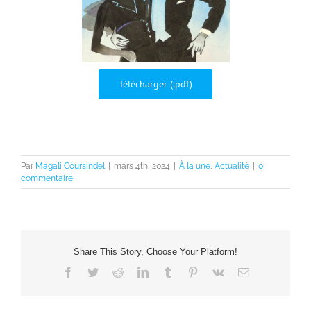
Télécharger (.pdf)
Par
Magali Coursindel
|
mars 4th, 2024
|
À la une
,
Actualité
|
0
commentaire
Share This Story, Choose Your Platform!
Facebook
Twitter
Reddit
LinkedIn
Tumblr
Pinterest
Vk
Email