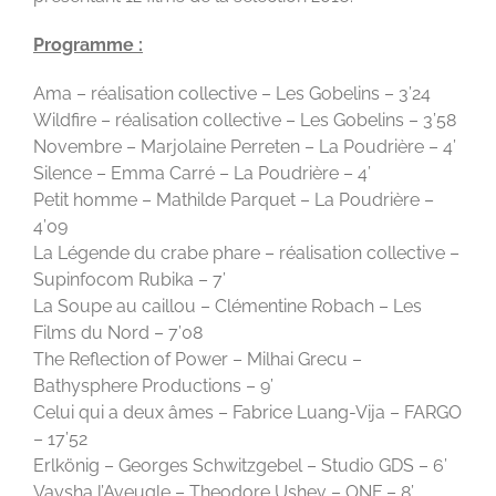
Programme :
Ama – réalisation collective – Les Gobelins – 3’24
Wildfire – réalisation collective – Les Gobelins – 3’58
Novembre – Marjolaine Perreten – La Poudrière – 4’
Silence – Emma Carré – La Poudrière – 4’
Petit homme – Mathilde Parquet – La Poudrière –
4’09
La Légende du crabe phare – réalisation collective –
Supinfocom Rubika – 7’
La Soupe au caillou – Clémentine Robach – Les
Films du Nord – 7’08
The Reflection of Power – Milhai Grecu –
Bathysphere Productions – 9’
Celui qui a deux âmes – Fabrice Luang-Vija – FARGO
– 17’52
Erlkönig – Georges Schwitzgebel – Studio GDS – 6’
Vaysha l’Aveugle – Theodore Ushev – ONF – 8’