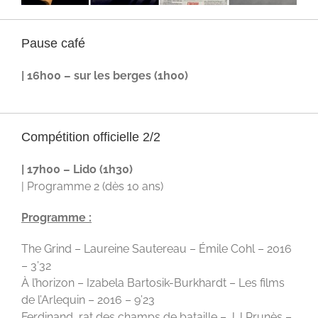
Pause café
| 16h00 – sur les berges (1h00)
Compétition officielle 2/2
| 17h00 – Lido (1h30)
| Programme 2 (dès 10 ans)
Programme :
The Grind – Laureine Sautereau – Émile Cohl – 2016
– 3’32
À l’horizon – Izabela Bartosik-Burkhardt – Les films
de l’Arlequin – 2016 – 9’23
Ferdinand, rat des champs de bataille – J.J Prunès –