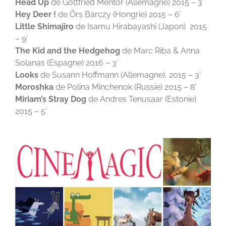
Head Up
de Gottfried Mentor (Allemagne) 2015 – 3’
Hey Deer !
de Örs Bárczy (Hongrie) 2015 – 6’
Little Shimajiro
de Isamu Hirabayashi (Japon)
2015
– 9’
The Kid and the Hedgehog
de Marc Riba & Anna
Solanas (Espagne) 2016 – 3’
Looks
de Susann Hoffmann (Allemagne), 2015 – 3’
Moroshka
de Polina Minchenok (Russie) 2015 – 8’
Miriam’s Stray Dog
de
Andres Tenusaar (Estonie)
2015 – 5’