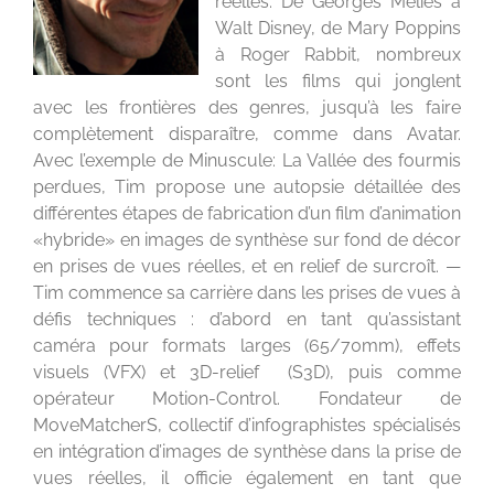
réelles. De Georges Méliès à
Walt Disney, de Mary Poppins
à Roger Rabbit, nombreux
sont les films qui jonglent
avec les frontières des genres, jusqu’à les faire
complètement disparaître, comme dans Avatar.
Avec l’exemple de Minuscule: La Vallée des fourmis
perdues, Tim propose une autopsie détaillée des
différentes étapes de fabrication d’un film d’animation
«hybride» en images de synthèse sur fond de décor
en prises de vues réelles, et en relief de surcroît. —
Tim commence sa carrière dans les prises de vues à
défis techniques : d’abord en tant qu’assistant
caméra pour formats larges (65/70mm), effets
visuels (VFX) et 3D-relief (S3D), puis comme
opérateur Motion-Control. Fondateur de
MoveMatcherS, collectif d’infographistes spécialisés
en intégration d’images de synthèse dans la prise de
vues réelles, il officie également en tant que