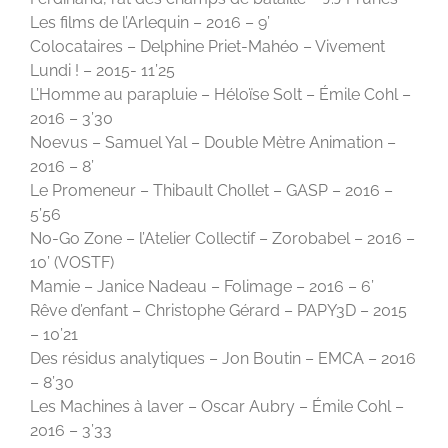
Les films de l’Arlequin – 2016 – 9’
Colocataires – Delphine Priet-Mahéo – Vivement
Lundi ! – 2015- 11’25
L’Homme au parapluie – Héloïse Solt – Émile Cohl –
2016 – 3’30
Noevus – Samuel Yal – Double Mètre Animation –
2016 – 8’
Le Promeneur – Thibault Chollet – GASP – 2016 –
5’56
No-Go Zone – l’Atelier Collectif – Zorobabel – 2016 –
10’ (VOSTF)
Mamie – Janice Nadeau – Folimage – 2016 – 6’
Rêve d’enfant – Christophe Gérard – PAPY3D – 2015
– 10’21
Des résidus analytiques – Jon Boutin – EMCA – 2016
– 8’30
Les Machines à laver – Oscar Aubry – Émile Cohl –
2016 – 3’33