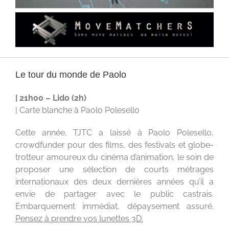
Le tour du monde de Paolo
| 21h00 – Lido (2h)
| Carte blanche à Paolo Polesello
Cette année, TJTC a laissé à Paolo Polesello,
crowdfunder pour des films, des festivals et globe-
trotteur amoureux du cinéma d’animation, le soin de
proposer une sélection de courts métrages
internationaux des deux dernières années qu’il a
envie de partager avec le public castrais.
Embarquement immédiat, dépaysement assuré.
Pensez à prendre vos lunettes 3D.