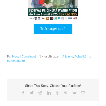
Télécharger (.pdf)
Par
Magali Coursindel
|
février 7th, 2025
|
À la une
,
Actualité
|
0
commentaire
Share This Story, Choose Your Platform!
Facebook
Twitter
Reddit
LinkedIn
Tumblr
Pinterest
Vk
Email