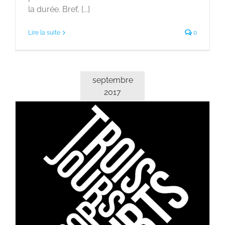
la durée. Bref, [...]
Lire la suite
0
septembre
2017