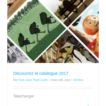
Découvrez le catalogue 2017
Par
Trois Jours Trop Courts
|
mars 11th, 2017
|
Archive
Télécharger