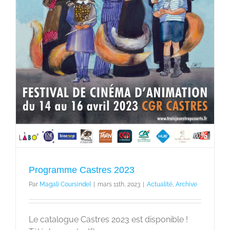
Programme Castres 2023
Par
Magali Coursindel
|
mars 11th, 2023
|
Actualité
,
Archive
Le catalogue Castres 2023 est disponible !