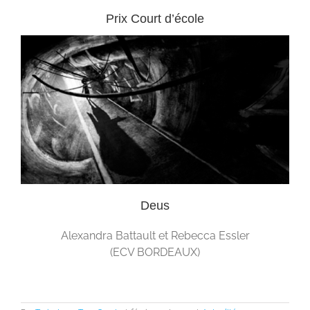
Prix Court d’école
Deus
Alexandra Battault et Rebecca Essler
(ECV BORDEAUX)