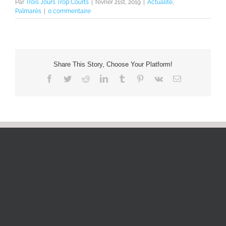
Par
Trois Jours Trop Courts
|
février 21st, 2019
|
Actualité
,
Palmarès
|
0 commentaire
Share This Story, Choose Your Platform!
Facebook
Twitter
Reddit
LinkedIn
Tumblr
Pinterest
Vk
Email