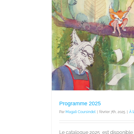
2025
alité
Programme 2025
Par
Magali Coursindel
|
février 7th, 2025
|
À 
Le catalogue 2025 est disponible 