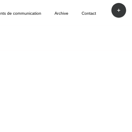
Bascule
de
nts de communication
Archive
Contact
la
zone
de
la
barre
coulissan