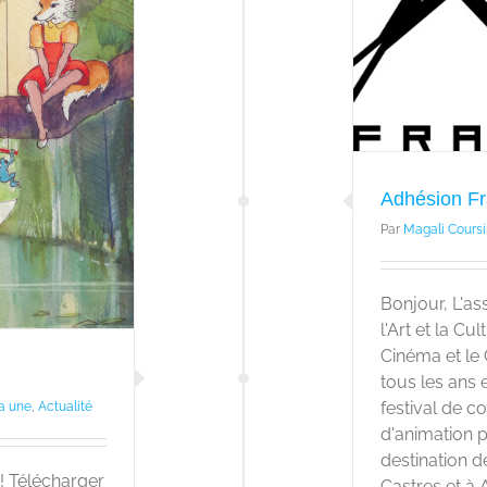
Adhésion F
Par
Magali Coursi
Bonjour, L'a
l'Art et la Cu
Cinéma et le
tous les ans 
festival de 
la une
,
Actualité
d'animation p
destination d
! Télécharger
Castres et à Alb