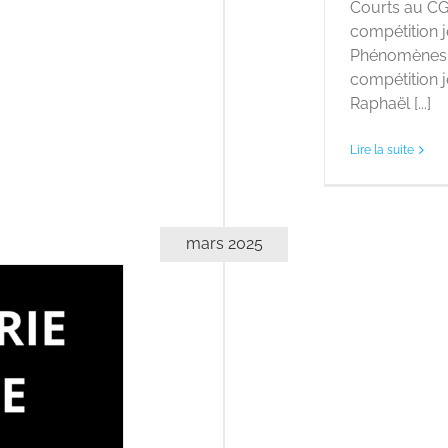
Courts au CG
compétition j
Phénomènes 
compétition 
Raphaël [...]
Lire la suite
mars 2025