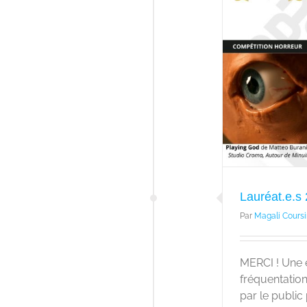
Lauréat.e.s 2025
À la une
Actualité
Lauréat.e.s
Par
Magali Coursi
MERCI ! Une 
fréquentation
par le public