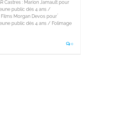
R Castres : Marion Jamault pour
eune public dès 4 ans /
Films Morgan Devos pour ́
jeune public dès 4 ans / Folimage
0