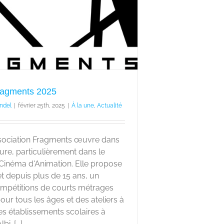
ragments 2025
ndel
|
février 25th, 2025
|
À la une
,
Actualité
ssociation Fragments œuvre dans
lture, particulièrement dans le
 Cinéma d'Animation. Elle propose
et depuis plus de 15 ans, un
compétitions de courts métrages
our tous les âges et des ateliers à
es établissements scolaires à
i. [...]