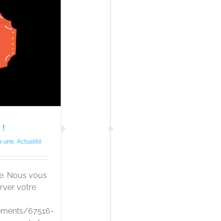
!
a une
,
Actualité
rte. Nous vous
ver votre
nements/67516-