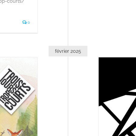
trop-courts/
0
février 2025
Adhésion Fragments 2025
À la une
Actualité