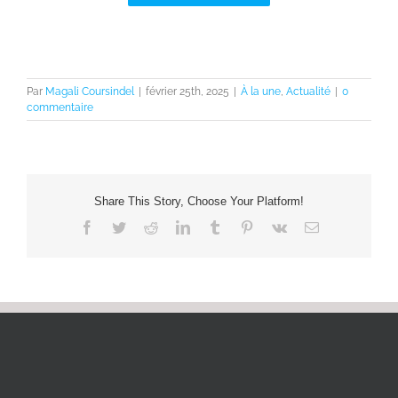
Par
Magali Coursindel
|
février 25th, 2025
|
À la une
,
Actualité
|
0
commentaire
Share This Story, Choose Your Platform!
Facebook
Twitter
Reddit
LinkedIn
Tumblr
Pinterest
Vk
Email