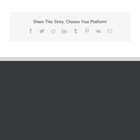
Share This Story, Choose Your Platform!
Facebook
Twitter
Reddit
LinkedIn
Tumblr
Pinterest
Vk
Email